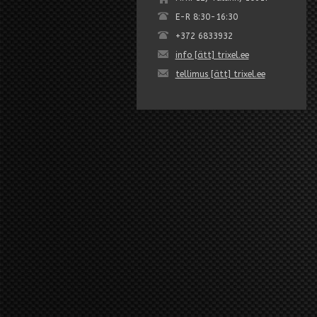
E-R 8:30-16:30
+372 6833932
info [ätt] trixel.ee
tellimus [ätt] trixel.ee