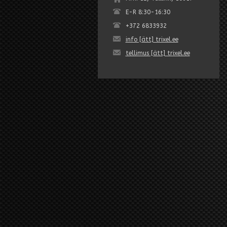
E-R 8:30-16:30
+372 6833932
info [ätt] trixel.ee
tellimus [ätt] trixel.ee