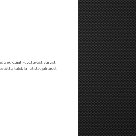
eda ekraanil kuvatavast värvist.
tõttu tuleb kriitilistel juhtudel