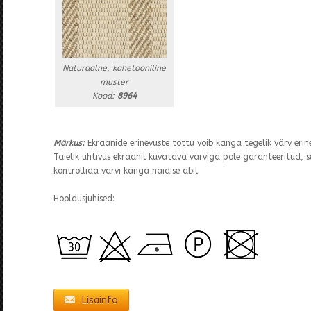
Naturaalne, kahetooniline
muster
Kood:
8964
Märkus:
Ekraanide erinevuste tõttu võib kanga tegelik värv erin
Täielik ühtivus ekraanil kuvatava värviga pole garanteeritud, see
kontrollida värvi kanga näidise abil.
Hooldusjuhised:
Lisainfo