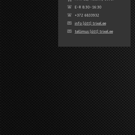
E-R 8:30-16:30
+372 6833932
info [ätt] trixel.ee
tellimus [ätt] trixel.ee