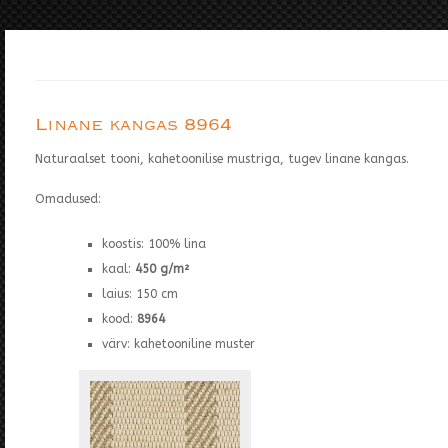
Linane kangas 8964
Naturaalset tooni, kahetoonilise mustriga, tugev linane kangas.
Omadused:
koostis: 100% lina
kaal:
450 g/m²
laius: 150 cm
kood:
8964
värv: kahetooniline muster