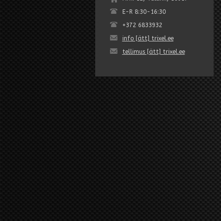
E-R 8:30-16:30
+372 6833932
info [ätt] trixel.ee
tellimus [ätt] trixel.ee