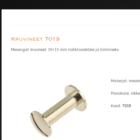
Kruvineet 7019
Messingist kruvineet 10×15 mm nahktoodetele ja köitmiseks.
Materjal: messi
Pinnakate: nikke
Kood:
7019