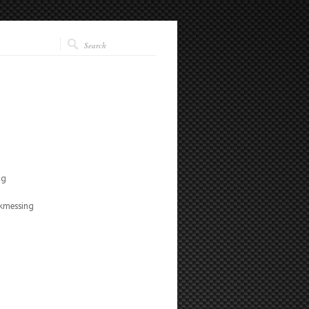
ng
ikmessing