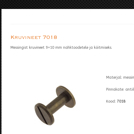
Kruvineet 7018
Messingist kruvineet 9×10 mm nahktoodetele ja köitmiseks.
Materjal: messi
Pinnakate: anti
Kood:
7018