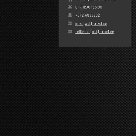
E-R 8:30-16:30
+372 6833932
info [ätt] trixel.ee
tellimus [ätt] trixel.ee