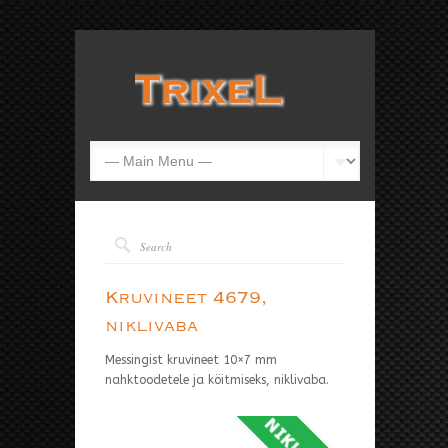
Kruvineet 4679,
niklivaba
Messingist kruvineet 10×7 mm
nahktoodetele ja köitmiseks, niklivaba.