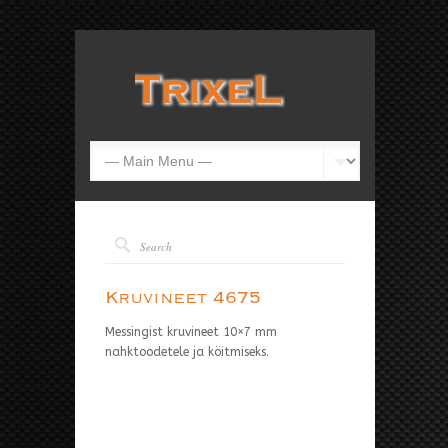
Kruvineet 4675
Messingist kruvineet 10×7 mm
nahktoodetele ja köitmiseks.