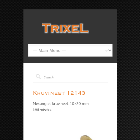
Kruvineet 12143
Messingist kruvineet 10×20 mm
köitmiseks.