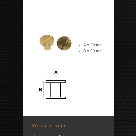
A = 10 mm
B = 20 mm
Võta ühendust