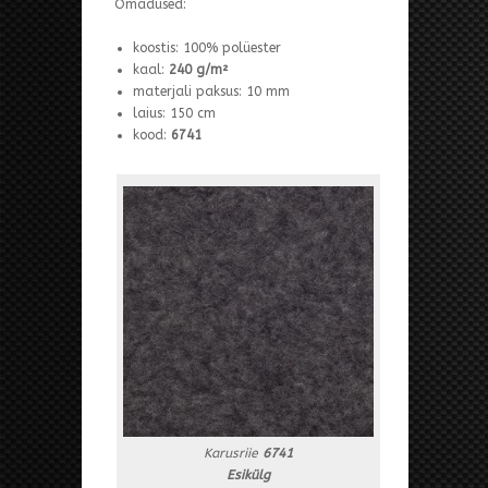
Omadused:
koostis: 100% polüester
kaal:
240 g/m²
materjali paksus: 10 mm
laius: 150 cm
kood:
6741
Karusriie
6741
Esikülg