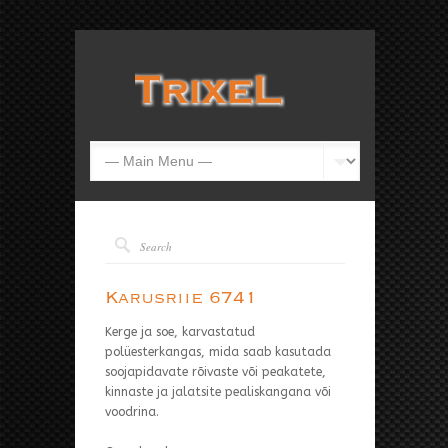
Karusriie 6741
Kerge ja soe, karvastatud
polüesterkangas, mida saab kasutada
soojapidavate rõivaste või peakatete,
kinnaste ja jalatsite pealiskangana või
voodrina.