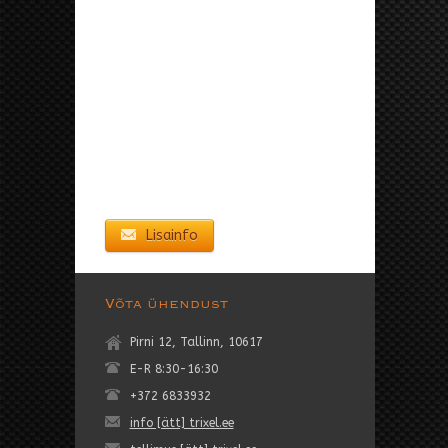
Lisainfo
Võta ühendust
Pirni 12, Tallinn, 10617
E-R 8:30-16:30
+372 6833932
info [ätt] trixel.ee