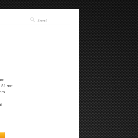
 mm
s: 81 mm
 mm
om