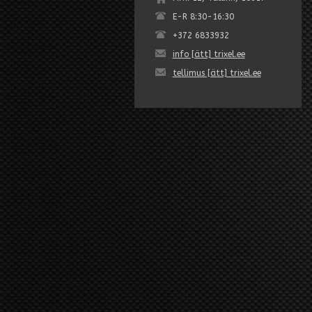
E-R 8:30-16:30
+372 6833932
info [ätt] trixel.ee
tellimus [ätt] trixel.ee