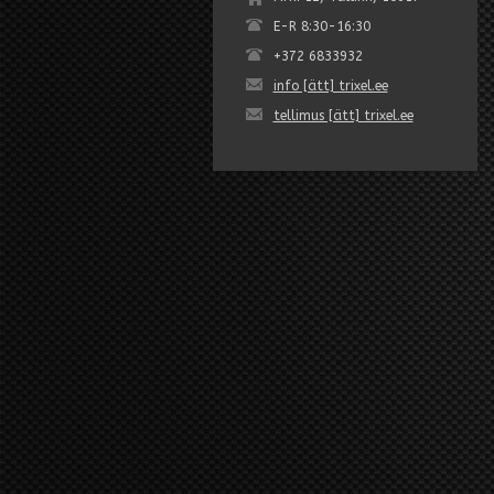
E-R 8:30-16:30
+372 6833932
info [ätt] trixel.ee
tellimus [ätt] trixel.ee