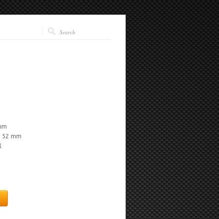
 mm
s: 52 mm
l