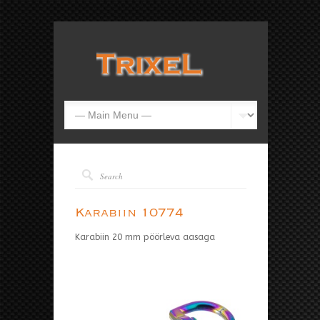
Karabiin 10774
Karabiin 20 mm pöörleva aasaga