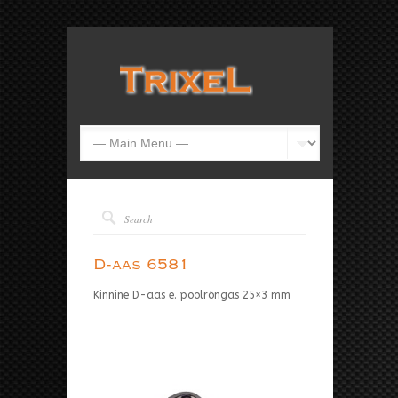
D-aas 6581
Kinnine D-aas e. poolrõngas 25×3 mm