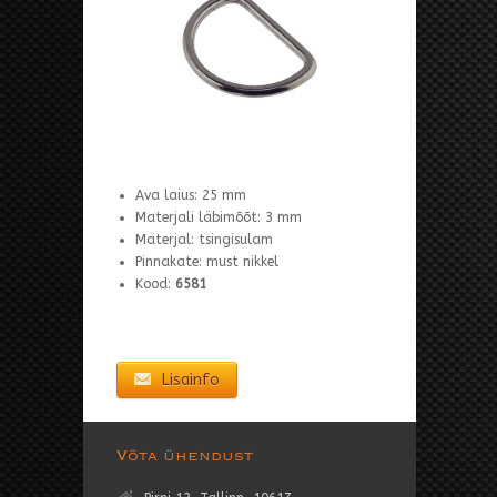
Ava laius: 25 mm
Materjali läbimõõt: 3 mm
Materjal: tsingisulam
Pinnakate: must nikkel
Kood:
6581
Lisainfo
Võta ühendust