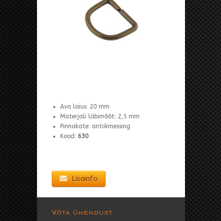
Ava laius: 20 mm
Materjali läbimõõt: 2,5 mm
Pinnakate: antiikmessing
Kood:
630
Lisainfo
Võta ühendust