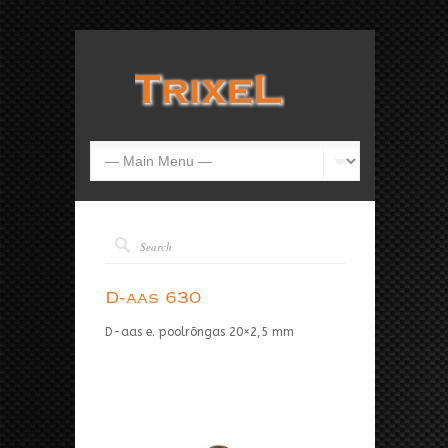
D-aas 630
D-aas e. poolrõngas 20×2,5 mm