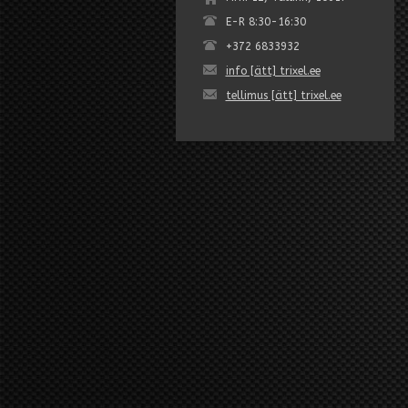
E-R 8:30-16:30
+372 6833932
info [ätt] trixel.ee
tellimus [ätt] trixel.ee