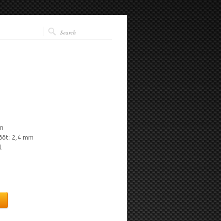
mm
õõt: 2,4 mm
l