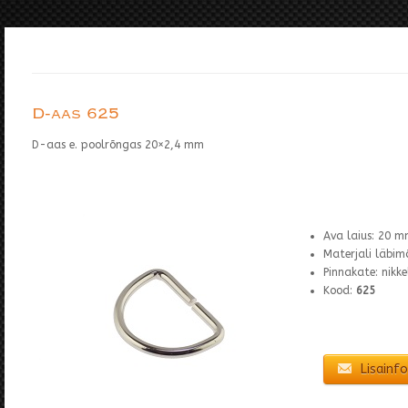
D-aas 625
D-aas e. poolrõngas 20×2,4 mm
Ava laius: 20 
Materjali läbim
Pinnakate: nikke
Kood:
625
Lisainfo