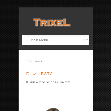
D-aas 5372
D-aas e. poolrõngas 25×4 mm