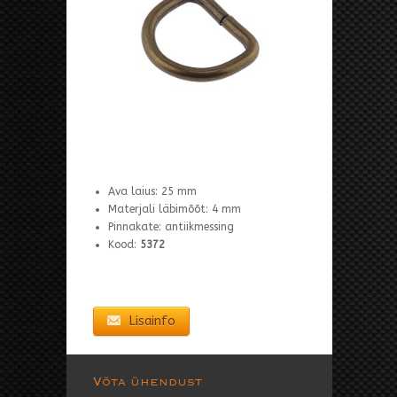
Ava laius: 25 mm
Materjali läbimõõt: 4 mm
Pinnakate: antiikmessing
Kood:
5372
Lisainfo
Võta ühendust