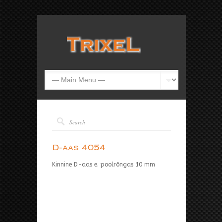
D-aas 4054
Kinnine D-aas e. poolrõngas 10 mm