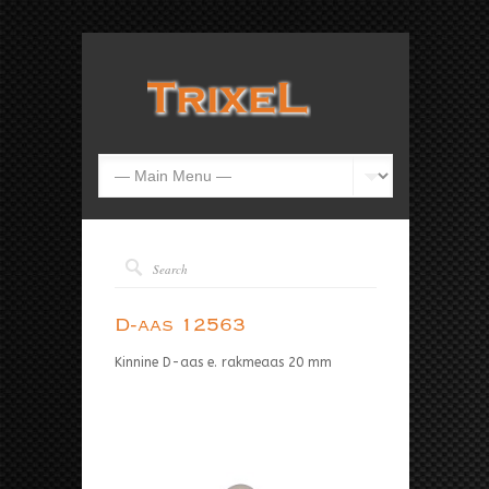
D-aas 12563
Kinnine D-aas e. rakmeaas 20 mm