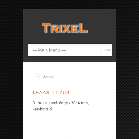
D-aas 11764
D-aas e. poolrõngas 30×4 mm,
keevitatud