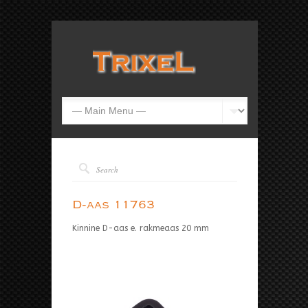
D-aas 11763
Kinnine D-aas e. rakmeaas 20 mm