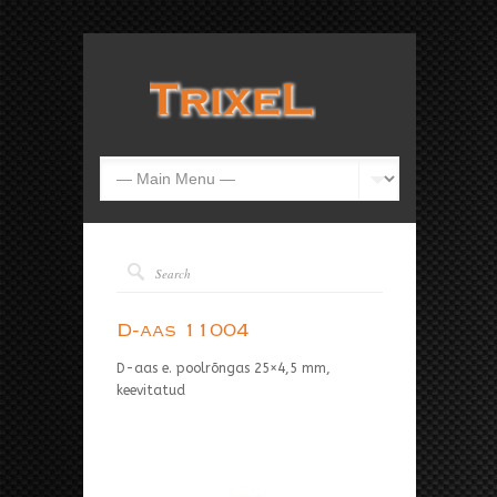
D-aas 11004
D-aas e. poolrõngas 25×4,5 mm,
keevitatud