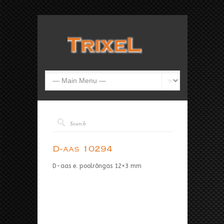
D-aas 10294
D-aas e. poolrõngas 12×3 mm