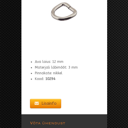
Ava laius: 12 mm
Materjali läbimõõt: 3 mm
Pinnakate: nikkel
Kood:
10294
Lisainfo
Võta ühendust