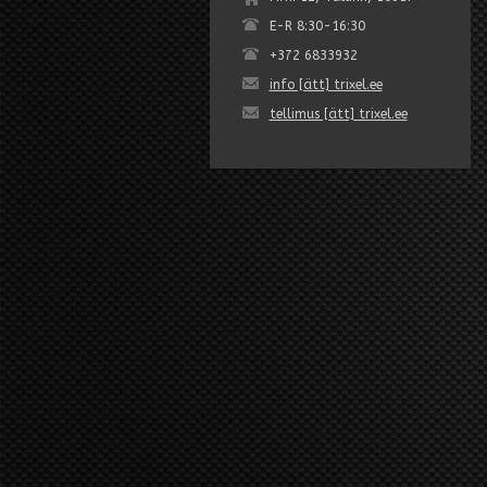
E-R 8:30-16:30
+372 6833932
info [ätt] trixel.ee
tellimus [ätt] trixel.ee