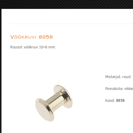
Vöökruvi 8958
Rauast vöökruvi 10×8 mm.
Materjal: raud
Pinnakate: nikke
Kood:
8958