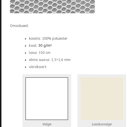
Omadused:
koostis: 100% polüester
kaal:
30 g/m²
laius: 150 cm
silma suurus: 1,5×1,6 mm
värvikaart:
Valge
Loodusvalge