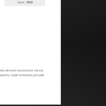
Kood:
7856
eda ekraanil kuvatavast värvist.
tõttu tuleb kriitilistel juhtudel