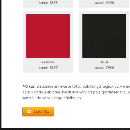
Kood:
7855
Kood:
6368
Punane
Must
Kood:
7857
Kood:
7858
Märkus:
Ekraanide erinevuste tõttu võib kanga tegelik värv erin
Täielik ühtivus ekraanil kuvatava värviga pole garanteeritud, see
kontrollida värvi kanga näidise abil.
Lisainfo