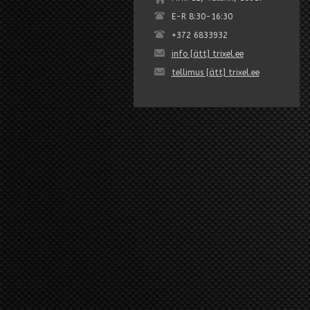
E-R 8:30-16:30
+372 6833932
info [ätt] trixel.ee
tellimus [ätt] trixel.ee