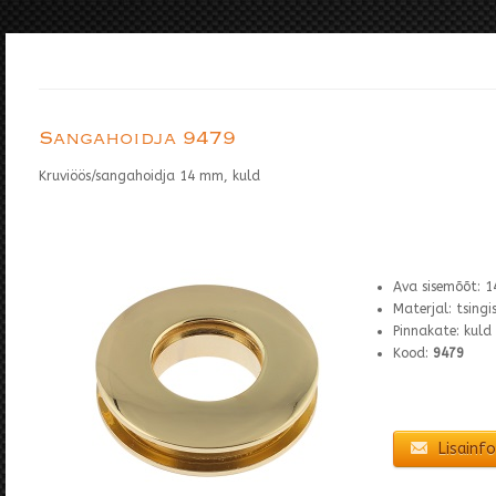
Sangahoidja 9479
Kruviöös/sangahoidja 14 mm, kuld
Ava sisemõõt: 
Materjal: tsing
Pinnakate: kuld
Kood:
9479
Lisainfo