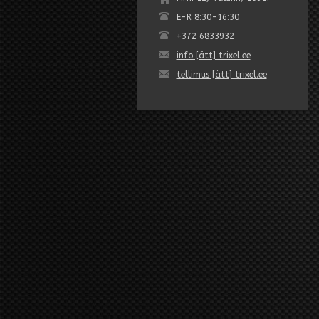
E-R 8:30-16:30
+372 6833932
info [ätt] trixel.ee
tellimus [ätt] trixel.ee