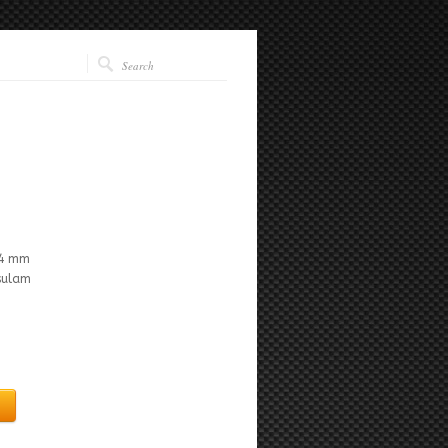
14 mm
isulam