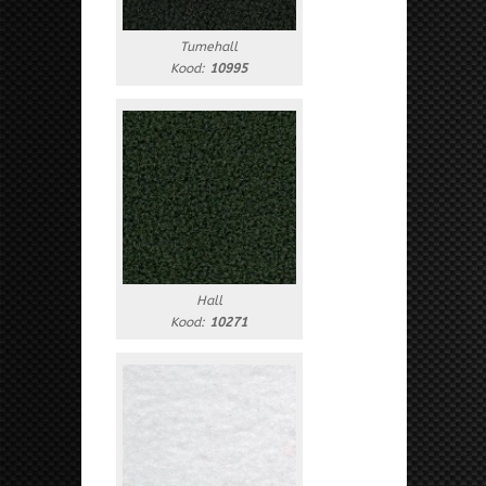
Tumehall
Kood:
10995
Hall
Kood:
10271