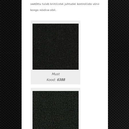
seetõttu tuleb kriitilistel juhtudel kontrollida värvi
kanga näidise abil.
Must
Kood:
6388