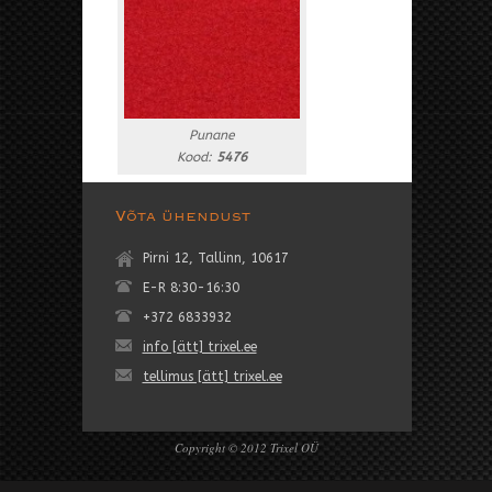
Punane
Kood:
5476
Võta ühendust
Pirni 12, Tallinn, 10617
E-R 8:30-16:30
+372 6833932
info [ätt] trixel.ee
tellimus [ätt] trixel.ee
Copyright © 2012 Trixel OÜ