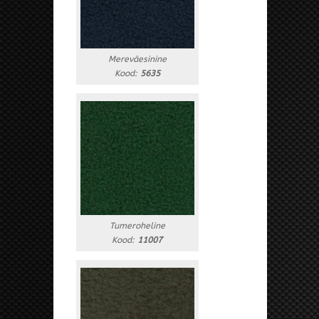
Mereväesinine
Kood:
5635
Tumeroheline
Kood:
11007