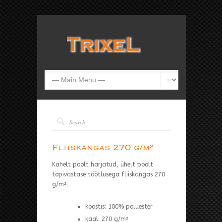
Fliiskangas 270 g/m²
Kahelt poolt harjatud, ühelt poolt
topivastase töötlusega fliiskangas 270
g/m².
koostis: 100% polüester
kaal: 270 g/m²