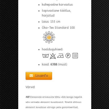
kahepoolne karvastus
topivastane töötlus,
harjatud
laius: 155 cm
Öko-Tex Standard 100
hooldusjuhised:
kood:
6388
(must)
Lisainfo
Värvid:
NB!
Ekraanide erinevuste tõttu võib kanga tegelik
värv erineda ekraanil kuvatavast. Täielik ühtivus
ekraanil kuvatava värviga pole garanteeritud,