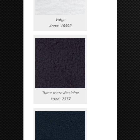
Valge
Kood:
10592
Tume mereväesinine
Kood:
7557