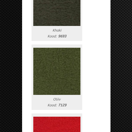
Khaki
Kood:
9693
Oliiv
Kood:
7129