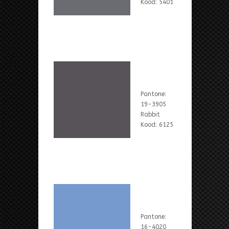
Kood: 5401
Pantone:
19-3905
Rabbit
Kood: 6125
Pantone:
16-4020