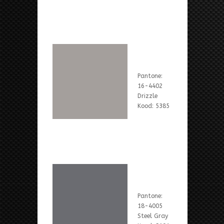
Pantone:
16-4402
Drizzle
Kood: 5385
Pantone:
18-4005
Steel Gray