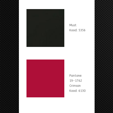
Must
Kood: 5356
Pantone:
19-1762
Crimson
Kood: 6130