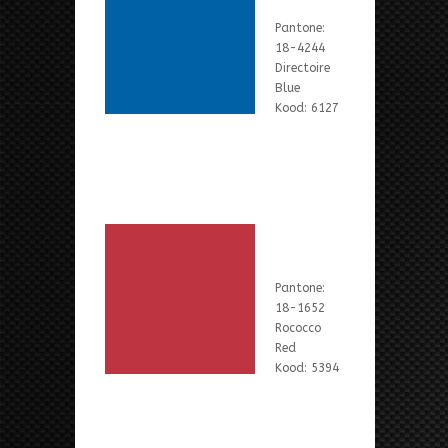
Pantone:
18-4244
Directoire
Blue
Kood: 6127
Pantone:
18-1652
Rococco
Red
Kood: 5394