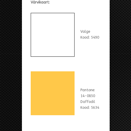
Värvikaart:
Valge
Kood: 5490
Pantone:
14-0850
Daffodil
Kood: 5634