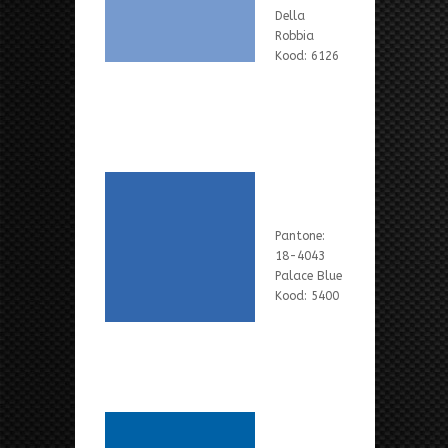
Della
Robbia
Kood: 6126
Pantone:
18-4043
Palace Blue
Kood: 5400