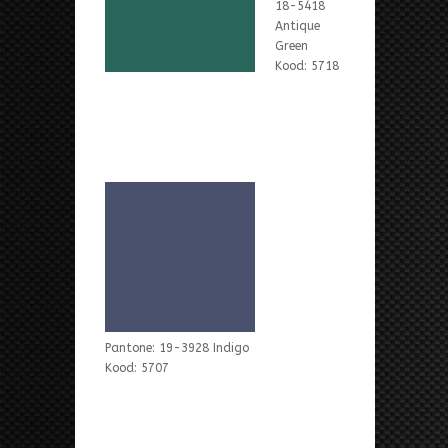
18-5418
Antique
Green
Kood: 5718
Pantone: 19-3928 Indigo
Kood: 5707