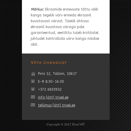
Märkus:
Ekraanide erinevuste tõttu võib
kanga tegelik värv erineda ekraanil
kuvatavast värvist. Täielik ühtivus
ekraanil kuvatava värviga pole
garanteeritud, seetõttu tuleb kriitilistel
juhtudel kontrollida värvi kanga näidise
abil.
Võta ühendust
Pirni 12, Tallinn, 10617
E-R 8:30-16:30
+372 6833932
info [ätt] trixel.ee
tellimus [ätt] trixel.ee
Copyright © 2012 Trixel OÜ