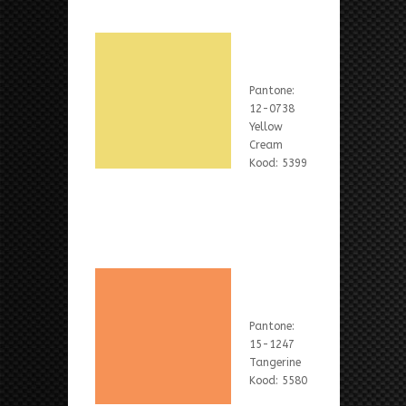
Pantone:
12-0738
Yellow
Cream
Kood: 5399
Pantone:
15-1247
Tangerine
Kood: 5580