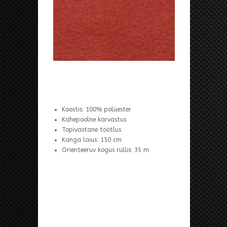
Koostis: 100% polüester
Kahepoolne karvastus
Topivastane töötlus
Kanga laius: 150 cm
Orienteeruv kogus rullis: 35 m